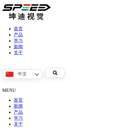
首页
产品
学习
产
新闻
品
关于
视
公
频
司
参
介
中文
考
绍
资
联
料
系
MENU
English
我
首页
们
新闻
产品
Phoenix
学习
系
关于
产