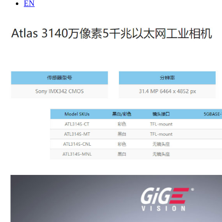
列
EN
品
公
面
视
司
阵
频
介
网
参
绍
口
考
联
相
资
系
机
料
我
Triton
们
系
列
面
阵/
线
阵
网
口
相
机
Atlas
系
列
网