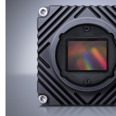
口
相
机
Helios
系
列
3D
相
机
配
件
ARENA
软
件
套
件