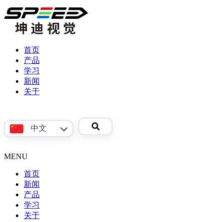
首页
产品
学习
产
新闻
品
关于
视
公
频
司
参
介
中文
考
绍
资
联
料
系
MENU
English
我
首页
们
新闻
产品
Phoenix
学习
系
关于
产