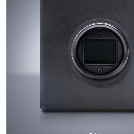
口
相
机
Helios
系
列
3D
相
机
配
件
ARENA
软
件
套
件