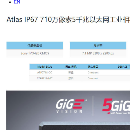
列
EN
品
公
面
视
司
阵
频
介
网
参
绍
口
考
联
相
资
系
机
料
我
Triton
们
系
列
面
阵/
线
阵
网
口
相
机
Atlas
系
列
网