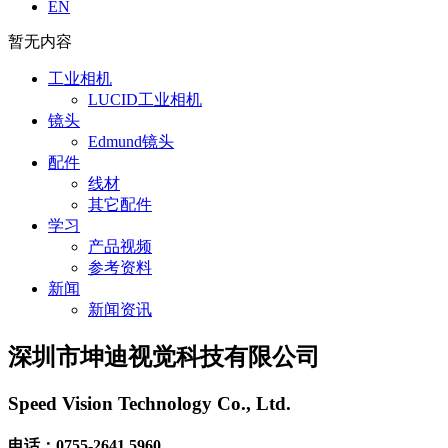
列
EN
品
公
面
视
司
暂无内容
阵
频
介
网
参
绍
工业相机
口
考
联
LUCID工业相机
相
资
系
镜头
机
料
我
Edmund镜头
Triton
们
配件
系
线材
列
其它配件
面
学习
阵/
产品视频
线
参考资料
阵
新闻
网
新闻资讯
口
相
深圳市坤迪视觉科技有限公司
机
Atlas
系
Speed Vision Technology Co., Ltd.
列
网
电话：0755-2641 5960