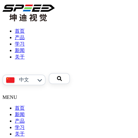
首页
产品
学习
产
新闻
品
关于
视
公
频
司
参
介
中文
考
绍
资
联
料
系
MENU
English
我
首页
们
新闻
产品
Phoenix
学习
系
关于
产