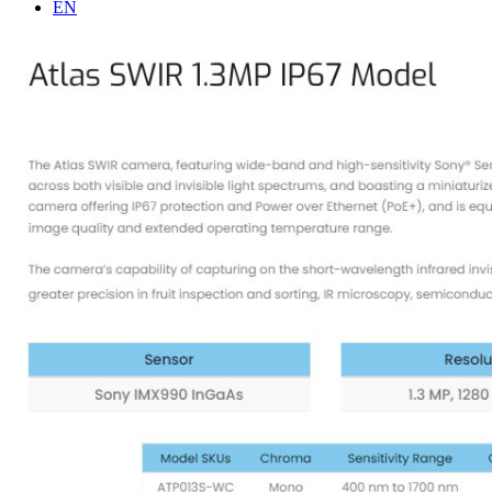
列
EN
品
公
面
视
司
阵
频
介
网
参
绍
口
考
联
相
资
系
机
料
我
Triton
们
系
列
面
阵/
线
阵
网
口
相
机
Atlas
系
列
网