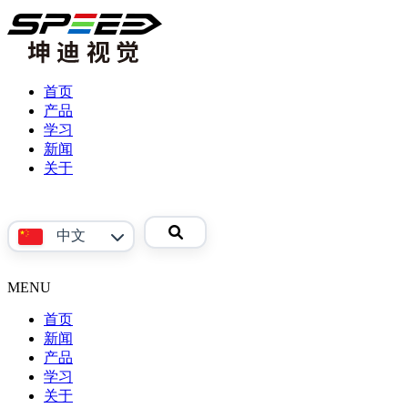
首页
产品
学习
产
新闻
品
关于
视
公
频
司
参
介
中文
考
绍
资
联
料
系
MENU
English
我
首页
们
新闻
产品
Phoenix
学习
系
关于
产