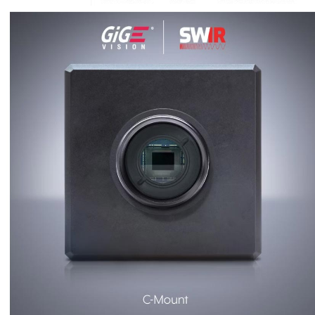
口
相
机
Helios
系
列
3D
相
机
配
件
ARENA
软
件
套
件