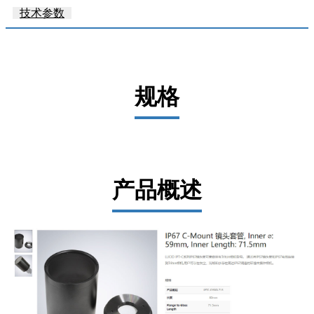
口
技术参数
相
机
Helios
系
列
规格
3D
相
机
配
件
ARENA
软
产品概述
件
套
件