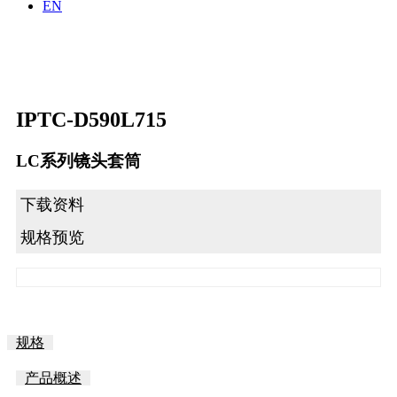
列
EN
品
公
面
视
司
阵
频
介
网
参
绍
口
考
联
相
资
系
IPTC-D590L715
机
料
我
Triton
们
系
LC系列镜头套筒
列
面
下载资料
阵/
线
规格预览
阵
网
口
相
机
Atlas
规格
系
列
产品概述
网