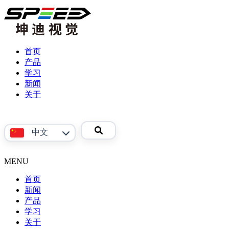
首页
产品
学习
产
新闻
品
关于
视
公
频
司
参
介
中文
考
绍
资
联
料
系
MENU
English
我
首页
们
新闻
产品
Phoenix
学习
系
关于
产