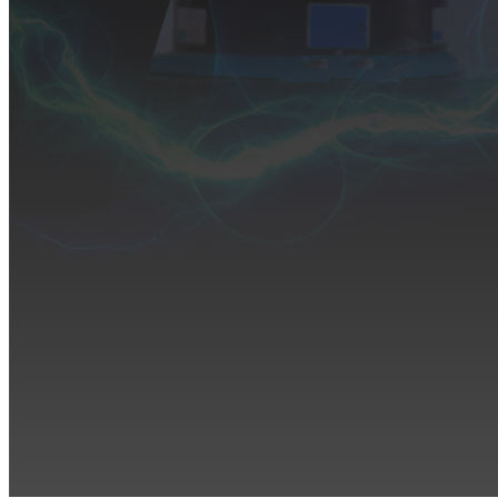
口
相
机
Helios
系
列
3D
相
机
配
件
ARENA
软
件
套
件