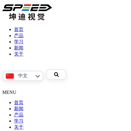
首页
产品
学习
产
新闻
品
关于
视
公
频
司
参
介
中文
考
绍
资
联
料
系
MENU
English
我
首页
们
新闻
产品
Phoenix
学习
系
关于
产