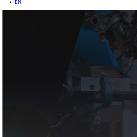
列
EN
品
公
面
视
司
阵
频
介
网
参
绍
口
考
联
相
资
系
机
料
我
Triton
们
系
列
面
阵/
线
阵
网
口
相
机
Atlas
系
列
网