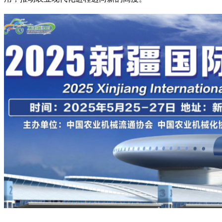
口
相
机
Helios
系
列
3D
相
机
配
件
ARENA
软
件
套
件