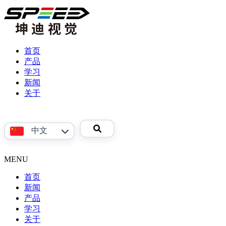
首页
产品
学习
产
新闻
品
关于
视
公
频
司
参
介
中文
考
绍
资
联
料
系
MENU
English
我
首页
们
新闻
产品
Phoenix
学习
系
关于
产