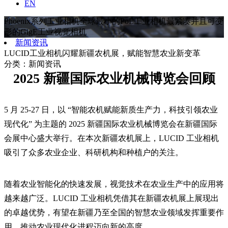
列
EN
品
公
面
视
司
Phoenix系列工业相机
全球最小的PoE工业相机
最紧凑并且可变
阵
频
介
形的GigE工业视觉相机
网
参
绍
新闻资讯
口
考
联
LUCID工业相机闪耀新疆农机展，赋能智慧农业新变革
相
资
系
分类：新闻资讯
机
料
我
2025 新疆国际农业机械博览会回顾
Triton
们
系
列
面
5 月 25-27 日，以 “智能农机赋能新质生产力，科技引领农业
阵/
现代化” 为主题的 2025 新疆国际农业机械博览会在新疆国际
线
会展中心盛大举行。在本次新疆农机展上，LUCID 工业相机
阵
网
吸引了众多农业企业、科研机构和种植户的关注。
口
相
机
随着农业智能化的快速发展，视觉技术在农业生产中的应用将
Atlas
越来越广泛。LUCID 工业相机凭借其在新疆农机展上展现出
系
的卓越优势，有望在新疆乃至全国的智慧农业领域发挥重要作
列
网
用，推动农业现代化进程迈向新的高度。